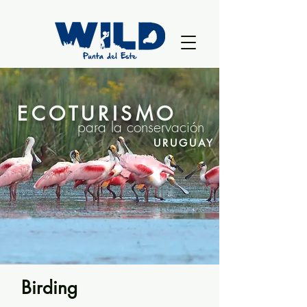
ECOTURISMO
para la conservación
URUGUAY
Birding