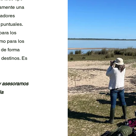
camente una
vadores
 puntuales.
para los
omo para los
 de forma
 destinos. Es
y asesoramos
la