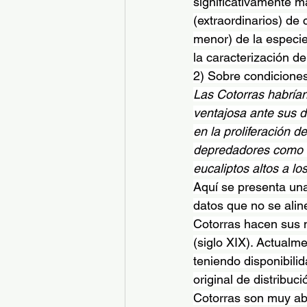
significativamente má
(extraordinarios) de
menor) de la especie
la caracterización de
2) Sobre condicione
Las Cotorras habría
ventajosa ante sus 
en la proliferación d
depredadores como l
eucaliptos altos a l
Aquí se presenta una
datos que no se alin
Cotorras hacen sus n
(siglo XIX). Actualme
teniendo disponibili
original de distribuc
Cotorras son muy ab