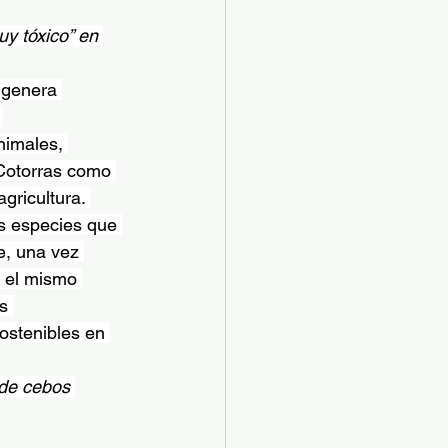
y tóxico” en 
 genera 
 
nimales, 
Cotorras como 
gricultura. 
as especies que 
e, una vez 
r el mismo 
s 
ostenibles en 
 de cebos 