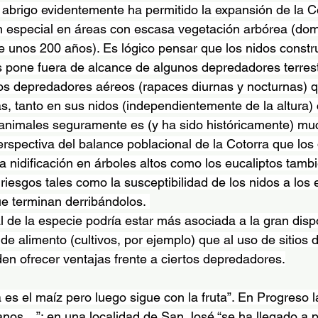
abrigo evidentemente ha permitido la expansión de la Co
 especial en áreas con escasa vegetación arbórea (dom
e unos 200 años). Es lógico pensar que los nidos constr
s pone fuera de alcance de algunos depredadores terrest
os depredadores aéreos (rapaces diurnas y nocturnas) q
s, tanto en sus nidos (independientemente de la altura)
e animales seguramente es (y ha sido históricamente) m
erspectiva del balance poblacional de la Cotorra que lo
a nidificación en árboles altos como los eucaliptos tamb
riesgos tales como la susceptibilidad de los nidos a los 
ue terminan derribándolos. 
 de la especie podría estar más asociada a la gran dispo
s de alimento (cultivos, por ejemplo) que al uso de sitios 
den ofrecer ventajas frente a ciertos depredadores.
 es el maíz pero luego sigue con la fruta”. En Progreso l
nos…”; en una localidad de San José “se ha llegado a p