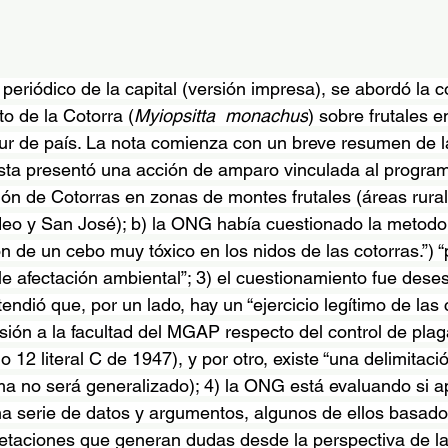
periódico de la capital (versión impresa), se abordó la c
o de la Cotorra (
Myiopsitta  monachus
) sobre frutales e
r de país. La nota comienza con un breve resumen de la 
ta presentó una acción de amparo vinculada al program
ción de Cotorras en zonas de montes frutales (áreas rura
eo y San José); b) la ONG había cuestionado la metodol
n de un cebo muy tóxico en los nidos de las cotorras.”) 
le afectación ambiental”; 3) el cuestionamiento fue deses
tendió que, por un lado, hay un “ejercicio legítimo de la
lusión a la facultad del MGAP respecto del control de pla
o 12 literal C de 1947), y por otro, existe “una delimitaci
ma no será generalizado); 4) la ONG está evaluando si ap
a serie de datos y argumentos, algunos de ellos basado
retaciones que generan dudas desde la perspectiva de la 