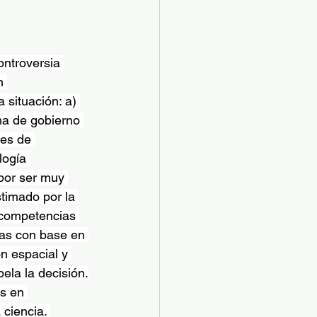
ontroversia 
n 
situación: a) 
a de gobierno 
les de 
ogía 
“por ser muy 
timado por la 
s competencias 
gas con base en 
ón espacial y 
ela la decisión.
s en 
ciencia. 