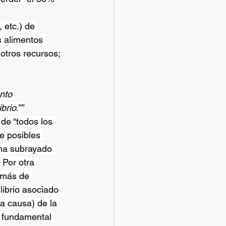
 etc.) de 
s alimentos 
otros recursos; 
nto 
rio.””
e “todos los 
e posibles 
 ha subrayado 
 Por otra 
 más de 
librio asociado 
a causa) de la 
o fundamental 