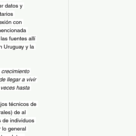
er datos y 
arios 
exión con 
 mencionada 
 las fuentes allí 
n Uruguay y la 
 crecimiento 
 llegar a vivir 
 veces hasta 
jos técnicos de 
ales) de al 
 de individuos 
 lo general 