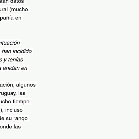
ntan datos 
ural (mucho 
mpañía en 
tuación 
han incidido 
s y tenías 
 anidan en 
ación, algunos 
uguay, las 
mucho tiempo 
, incluso 
de su rango 
donde las 