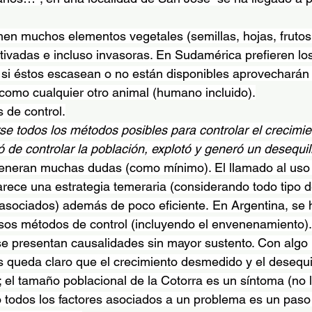
n muchos elementos vegetales (semillas, hojas, frutos,
ltivadas e incluso invasoras. En Sudamérica prefieren lo
si éstos escasean o no están disponibles aprovecharán 
como cualquier otro animal (humano incluido).
 de control.
rse todos los métodos posibles para controlar el crecimie
 de controlar la población, explotó y generó un desequilib
eneran muchas dudas (como mínimo). El llamado al uso d
rece una estrategia temeraria (considerando todo tipo d
asociados) además de poco eficiente. En Argentina, se
ersos métodos de control (incluyendo el envenenamiento).
se presentan causalidades sin mayor sustento. Con algo
is queda claro que el crecimiento desmedido y el desequi
 el tamaño poblacional de la Cotorra es un síntoma (no l
ro todos los factores asociados a un problema es un pas