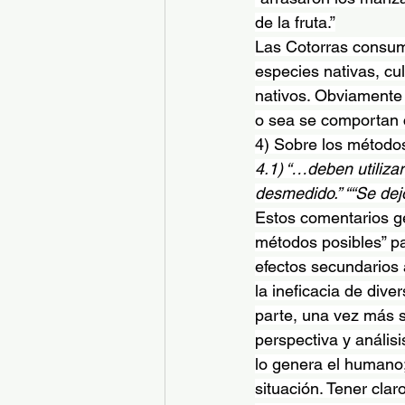
de la fruta.”
Las Cotorras consume
especies nativas, cu
nativos. Obviamente 
o sea se comportan 
4) Sobre los métodos
4.1) “…deben utiliza
desmedido.” ““Se dejó
Estos comentarios g
métodos posibles” pa
efectos secundarios 
la ineficacia de div
parte, una vez más 
perspectiva y anális
lo genera el humano;
situación. Tener cla