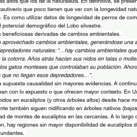
s altos que los de la naturaleza. En definitiva, se prese
 cautiverio que poco tienen que ver con la longevidad nat
. Es como utilizar datos de longevidad de perros de co
l potencial demográfico del Lobo silvestre.
s beneficiosas derivadas de cambios ambientales. 
n aprovechado cambios ambientales, generándose una si
depredadores naturales: “…hay cambios ambientales que 
e la cotorra. Años atrás hacían sus nidos en talas o molle
os gatos monteses que controlaban su población. Ahora
os que no llegan esos depredadores…”.
 supuesta causalidad sin mayores evidencias. A continu
ean con lo expuesto o que ofrecen mayor contexto. En Ur
idos en eucaliptos (y otros árboles altos) desde hace 
nte también siguen nidificando en árboles nativos (bajos)
dad de montes de eucaliptos en las cercanías. A lo largo 
ión, hay regiones sin mayor disponibilidad de eucaliptos 
undantes. 