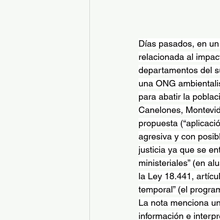
Días pasados, en un 
relacionada al impact
departamentos del su
una ONG ambientalis
para abatir la pobla
Canelones, Montevid
propuesta (“aplicació
agresiva y con posib
justicia ya que se en
ministeriales” (en a
la Ley 18.441, artícul
temporal” (el progra
La nota menciona un
información e interp