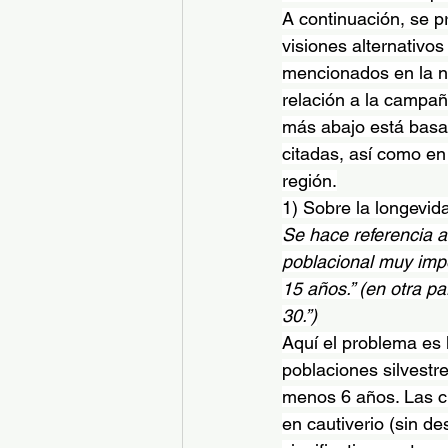
A continuación, se pr
visiones alternativo
mencionados en la no
relación a la campañ
más abajo está basad
citadas, así como en
región.
1) Sobre la longevid
Se hace referencia a 
poblacional muy impo
15 años.” (en otra p
30.”)
Aquí el problema es l
poblaciones silvestr
menos 6 años. Las ci
en cautiverio (sin de