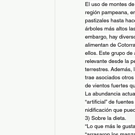
El uso de montes de 
región pampeana, en
pastizales hasta hac
árboles más altos la
embargo, hay divers
alimentan de Cotorra
ellos. Este grupo d
relevante desde la p
terrestres. Además, l
trae asociados otros 
de vientos fuertes q
La abundancia actual
“artificial” de fuente
nidificación que pue
3) Sobre la dieta.
“Lo que más le gusta
“arrasaron los manza