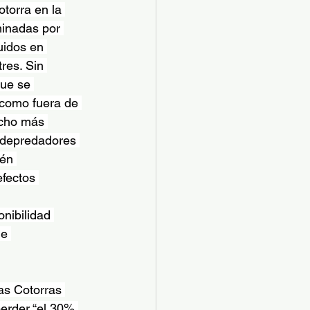
torra en la 
inadas por 
uidos en 
res. Sin 
ue se 
 como fuera de 
ucho más 
s depredadores 
ién 
efectos 
nibilidad 
de 
as Cotorras 
erder “el 30% 