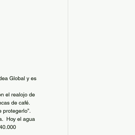
dea Global y es 
 el realojo de 
ncas de café. 
 protegerlo”. 
.  Hoy el agua 
40.000 