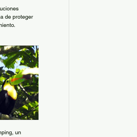
tuciones 
ia de proteger 
miento.
ping, un 