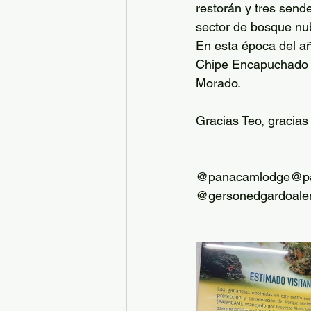
restorán y tres send
sector de bosque nub
En esta época del añ
Chipe Encapuchado y 
Morado.
Gracias Teo, gracias
@panacamlodge@pa
@gersonedgardoal