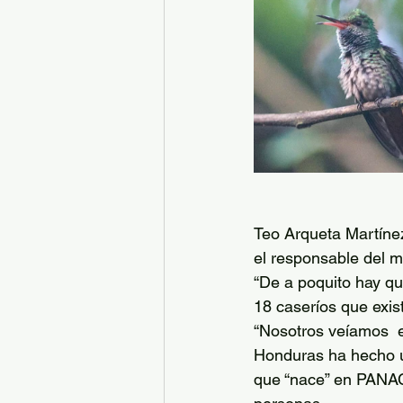
Teo Arqueta Martínez
el responsable del
“De a poquito hay q
18 caseríos que exis
“Nosotros veíamos  e
Honduras ha hecho un
que “nace” en PANAC